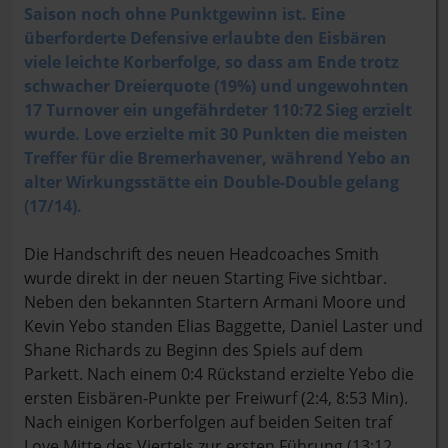
Saison noch ohne Punktgewinn ist. Eine
überforderte Defensive erlaubte den Eisbären
viele leichte Korberfolge, so dass am Ende trotz
schwacher Dreierquote (19%) und ungewohnten
17 Turnover ein ungefährdeter 110:72 Sieg erzielt
wurde. Love erzielte mit 30 Punkten die meisten
Treffer für die Bremerhavener, während Yebo an
alter Wirkungsstätte ein Double-Double gelang
(17/14).
Die Handschrift des neuen Headcoaches Smith
wurde direkt in der neuen Starting Five sichtbar.
Neben den bekannten Startern Armani Moore und
Kevin Yebo standen Elias Baggette, Daniel Laster und
Shane Richards zu Beginn des Spiels auf dem
Parkett. Nach einem 0:4 Rückstand erzielte Yebo die
ersten Eisbären-Punkte per Freiwurf (2:4, 8:53 Min).
Nach einigen Korberfolgen auf beiden Seiten traf
Love Mitte des Viertels zur ersten Führung (13:12,