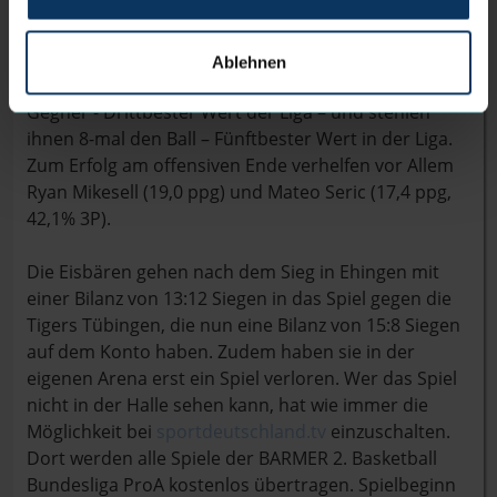
Mitteldistanz und unter dem Korb (56,1%). Ihre
Reboundausbeute liegt im Ligaschnitt (35,4 rpg).
Auch die Verteidigung der Tübinger ist eine der
Ablehnen
Besten der Liga. Pro Spiel blocken sie 3 Würfe ihrer
Gegner - Drittbester Wert der Liga – und stehlen
ihnen 8-mal den Ball – Fünftbester Wert in der Liga.
Zum Erfolg am offensiven Ende verhelfen vor Allem
Ryan Mikesell (19,0 ppg) und Mateo Seric (17,4 ppg,
42,1% 3P).
Die Eisbären gehen nach dem Sieg in Ehingen mit
einer Bilanz von 13:12 Siegen in das Spiel gegen die
Tigers Tübingen, die nun eine Bilanz von 15:8 Siegen
auf dem Konto haben. Zudem haben sie in der
eigenen Arena erst ein Spiel verloren. Wer das Spiel
nicht in der Halle sehen kann, hat wie immer die
Möglichkeit bei
sportdeutschland.tv
einzuschalten.
Dort werden alle Spiele der BARMER 2. Basketball
Bundesliga ProA kostenlos übertragen. Spielbeginn