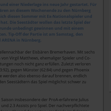
und einer Niederlage ins neue Jahr gestartet. Für
isbären an diesem Wochenende zu den Nürnberg
sich diesen Sommer mit Ex-Nationalspieler und
at. Die Seestädter wollen das letzte Spiel der
orrunde unbedingt gewinnen und mit einem
n. Tip-Off der Partie ist am Samstag, den
ol ARENA in Nürnberg.
bellennachbar der Eisbären Bremerhaven. Mit sechs
von Virgil Matthews, ehemaliger Spieler und Co-
ungen noch nicht ganz erfüllen. Zuletzt verloren
73:92), gegen Münster (62:84) und gegen Phoenix
Sie werden also ebenso darauf brennen, endlich
den Seestädtern das Spiel möglichst schwer zu
 Saison insbesondere der ProA-erfahrene Julius
 und 2.3 Assists pro Spiel. Der nachverpflichtete