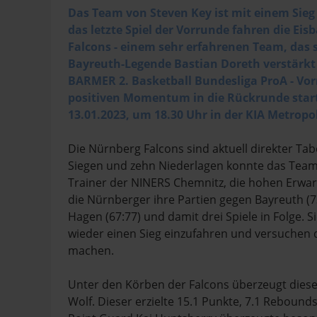
Das Team von Steven Key ist mit einem Sieg 
das letzte Spiel der Vorrunde fahren die E
Falcons - einem sehr erfahrenen Team, das 
Bayreuth-Legende Bastian Doreth verstärkt h
BARMER 2. Basketball Bundesliga ProA - V
positiven Momentum in die Rückrunde starte
13.01.2023, um 18.30 Uhr in der KIA Metrop
Die Nürnberg Falcons sind aktuell direkter Ta
Siegen und zehn Niederlagen konnte das Team 
Trainer der NINERS Chemnitz, die hohen Erwart
die Nürnberger ihre Partien gegen Bayreuth (
Hagen (67:77) und damit drei Spiele in Folge. 
wieder einen Sieg einzufahren und versuchen 
machen.
Unter den Körben der Falcons überzeugt diese
Wolf. Dieser erzielte 15.1 Punkte, 7.1 Rebounds