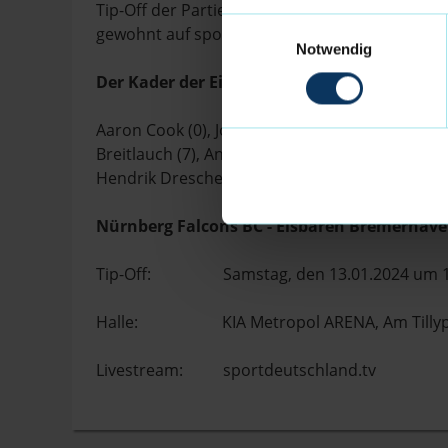
Tip-Off der Partie ist am Samstag, den 13.01.2
Einwilligungsauswahl
gewohnt auf sportdeutschland.tv
Notwendig
Der Kader der Eisbären Bremerhaven 2023/2
Aaron Cook (0), Jordan Giles (1), Matt Frierson (3
Breitlauch (7), Anton Meyer (9), Kevin Charles 
Hendrik Drescher (20), Nick Hornsby (33), Luca 
Nürnberg Falcons BC - Eisbären Bremerhav
Tip-Off: Samstag, den 13.01.2024 um 1
Halle: KIA Metropol ARENA, Am Tillypar
Livestream: sportdeutschland.tv