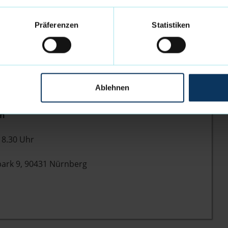
024, um 18.30 Uhr. Einen Livestream gibt es wie
Präferenzen
Statistiken
4:
), Lenny Larysz (4), Jarelle Reischel (5), Adrian
(10), Robert Oehle (11), Hilmar Henningsson (15),
Ablehnen
Merkel (43).
en
8.30 Uhr
k 9, 90431 Nürnberg