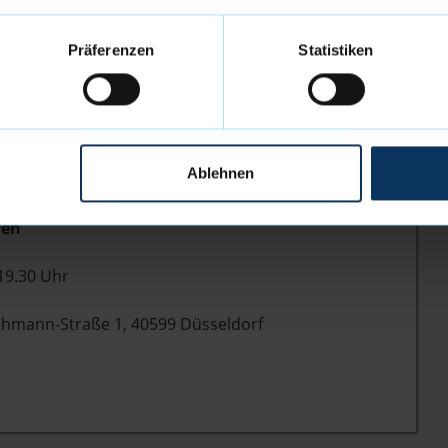
024, um 19.30 Uhr. Einen Livestream gibt es wie
Präferenzen
Statistiken
4:
), Lenny Larysz (4), Jarelle Reischel (5), Adrian
(10), Robert Oehle (11), Hilmar Henningsson (15),
Ablehnen
Merkel (43).
ven
9.30 Uhr
nn-Straße 1, 40599 Düsseldorf