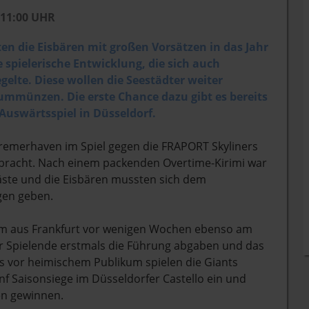
 11:00 UHR
en die Eisbären mit großen Vorsätzen in das Jahr
e spielerische Entwicklung, die sich auch
gelte. Diese wollen die Seestädter weiter
ummünzen. Die erste Chance dazu gibt es bereits
Auswärtsspiel in Düsseldorf.
remerhaven im Spiel gegen die FRAPORT Skyliners
ebracht. Nach einem packenden Overtime-Kirimi war
äste und die Eisbären mussten sich dem
gen geben.
am aus Frankfurt vor wenigen Wochen ebenso am
or Spielende erstmals die Führung abgaben und das
rs vor heimischem Publikum spielen die Giants
fünf Saisonsiege im Düsseldorfer Castello ein und
en gewinnen.