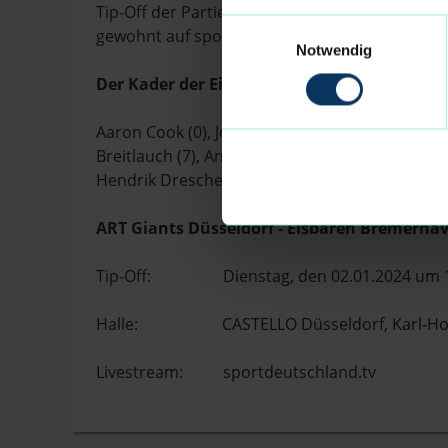
Tip-Off der Partie ist am Dienstag, den 02.01.2
Einwilligungsauswahl
gewohnt auf sportdeutschland.tv.
Notwendig
Der Kader der Eisbären Bremerhaven 2023/2
Aaron Cook (0), Jordan Giles (1), Matt Frierson (3
Breitlauch (7), Anton Meyer (9), Kevin Charles 
Hendrik Drescher (20), Nick Hornsby (33), Luca 
ART Giants Düsseldorf - Eisbären Bremerha
Tip-Off: Dienstag, den 02.01.2024 um 1
Halle: CASTELLO Düsseldorf, Karl-Hohma
Livestream: sportdeutschland.tv