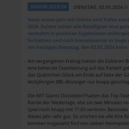
SAISON 2023/24
DIENSTAG, 02.01.2024 //
Nach einem Jahr mit Höhen und Tiefen start
2024. Zuletzt sahen alle Beteiligten eine gut
vermehrt in positiven Ergebnissen widerspie
fortsetzen und noch konsequenter in Siege 
am heutigen Dienstag, den 02.01.2024 beim 
Am vergangenen Freitag hatten die Eisbären B
eine beherzte Teamleistung auf das Parkett g
das Quäntchen Glück am Ende auf Seite der G
letztjährigen BBL-Absteiger nur knapp geschla
Die ART Giants Düsseldorf hatten das Top-Te
Rande der Niederlage, ehe sie zwei Minuten v
Spiel noch knapp mit 71:65 verloren. Besonde
dieses Jahr sehr gut. So strichen sie alle ihre 
konnten insgesamt fünf von sieben Heimspiel