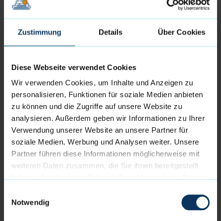
Oehle und Hornsby in der Folge schnell ihr jeweils
viertes persönliches Foul und mussten zunächst auf
Zustimmung
Details
Über Cookies
der Bank Platz nehmen. Zum Ende des Viertels
erzielte Jarelle Reischel vier Punkte in Folge und
verkürzte den Rückstand zumindest noch einmal auf
Diese Webseite verwendet Cookies
unter 20 Punkte zum 48:66.
Wir verwenden Cookies, um Inhalte und Anzeigen zu
Funke Hoffnung im letzten Viertel springt nie
personalisieren, Funktionen für soziale Medien anbieten
final über
zu können und die Zugriffe auf unsere Website zu
analysieren. Außerdem geben wir Informationen zu Ihrer
Auch im letzten Viertel versuchten die Seestädter
Verwendung unserer Website an unsere Partner für
das Ruder rumzureißen. Als Hilmar Henningsson
soziale Medien, Werbung und Analysen weiter. Unsere
zwei Dreier in Folge traf und den Jenaer Coach zur
Partner führen diese Informationen möglicherweise mit
Auszeit zwang, kam im Eisbärenkäfig noch einmal
weiteren Daten zusammen, die Sie ihnen bereitgestellt
Hoffnung auf (60:75). Doch Blake Francis antwortete
haben oder die sie im Rahmen Ihrer Nutzung der Dienste
mit zwei erfolgreichen Dreipunktewürfen und die
gesammelt haben.
Einwilligungsauswahl
wieder hergestellt komfortable Führung der Jenaer
Notwendig
konnten die Eisbären in der Folge nicht mehr