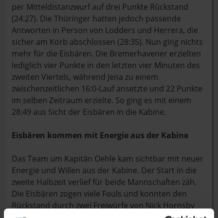
per Mitteldistanzwurf auf drei Punkte Rückstand
(24:27). Die Thüringer hatten jedoch passende
Antworten in Person von Lodders und Herrera, die
sicher am Korb abschlossen (28:35). Nun ging nichts
mehr für die Eisbären. Die Bremerhavener erzielten
lediglich vier Punkte in den letzten vier Minuten des
zweiten Viertels, während Jena zu einem
zwischenzeitlichen 16:0-Lauf ansetzte und 22 Punkte
im selben Zeitraum erzielte. So ging es mit einem
28:49 aus Sicht der Eisbären in die Kabine.
Eisbären kommen mit Energie aus der Kabine
Das Team um Kapitän Oehle kam sichtbar mit neuer
Energie und Willen aus der Kabine. Der Start in die
zweite Halbzeit verlief für beide Mannschaften zäh.
Die Eisbären zogen viele Fouls und konnten den
Rückstand durch zwei Freiwürfe von Nick Hornsby
auf 36:53 verkleinern. Ungünstiger Weise bekamen