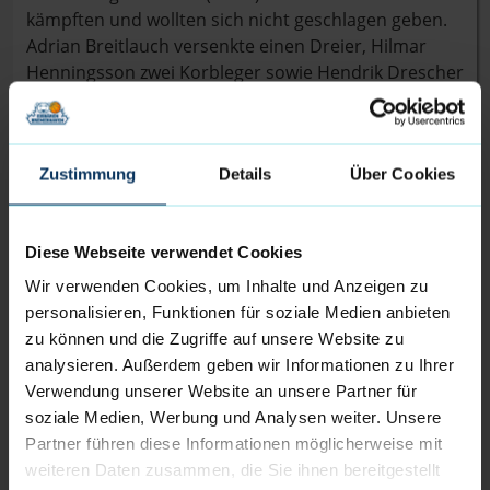
kämpften und wollten sich nicht geschlagen geben.
Adrian Breitlauch versenkte einen Dreier, Hilmar
Henningsson zwei Korbleger sowie Hendrik Drescher
einen weiteren Dreier und der Rückstand
schrumpfte auf elf Punkte (75:86). Durch einen
Korbleger von Breitlauch wurde er sogar noch
Zustimmung
Details
Über Cookies
wieder einstellig (77:86). Doch das weitere
Aufbäumen wurde schlussendlich nicht belohnt und
die Eisbären konnten den Rückstand nicht mehr
Diese Webseite verwendet Cookies
wettmachen. Matt Frierson setzte per Dreier den
Schlusspunkt des Spiels, das 90:97 endete.
Wir verwenden Cookies, um Inhalte und Anzeigen zu
personalisieren, Funktionen für soziale Medien anbieten
Headcoach Steven Key fasste das Spiel wie folgt
zu können und die Zugriffe auf unsere Website zu
zusammen. „Erneut ein schweres Spiel für uns.
analysieren. Außerdem geben wir Informationen zu Ihrer
Gießen ist eine starke Mannschaft, gegen die es
Verwendung unserer Website an unsere Partner für
schwer ist zu gewinnen. Wir leisten uns wieder
soziale Medien, Werbung und Analysen weiter. Unsere
ähnliche Fehler, wie in den Spielen zuvor. 15
Partner führen diese Informationen möglicherweise mit
Turnover und 12 zugelassene Offensivrebounds, von
weiteren Daten zusammen, die Sie ihnen bereitgestellt