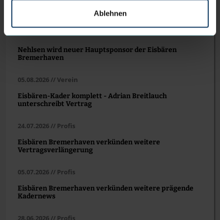
Ablehnen
WEITERE NEWS
Nehlsen wird neuer Hauptsponsor der Eisbären
Bremerhaven
05.08.2026 // Verein
Eisbären-Kader komplett - Adrian Breitlauch
unterschreibt Vertrag
24.07.2026 // Profis
Eisbären Bremerhaven verkünden weitere
Vertragsverlängerung
05.07.2026 // Profis
Eisbären Bremerhaven verkünden weitere prägende
Kadernews
28.06.2026 // Profis