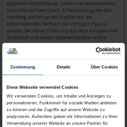
geglückte Verpflichtung: „Simon hat eine exzellente
Übersicht auf dem Court. Er besitzt ein gutes Ball-
Handling und bringt die Qualität mit, im
entscheidenden Moment den richtigen Pass zu
spielen. Mit seiner Erfahrung aus dem europäischen
Basketball und seinem Spielverständnis wird er
unser Team enorm bereichern“.
In der zurückliegenden Saison spielte Simon
Krajcovic in 33 Liga-Partien im Schnitt 29 Minuten für
Zustimmung
Details
Über Cookies
Levickí Patrioti und erzielte dabei durchschnittlich
12,03 Punkte. Dazu lieferte er überzeugende 5,2
Assists und 3,9 Rebounds pro Spiel. In zehn weiteren
Diese Webseite verwendet Cookies
Pokal-Spielen kamen durchschnittlich 10,4 Punkte, 3
Wir verwenden Cookies, um Inhalte und Anzeigen zu
Rebounds sowie 4,9 Assists hinzu.
personalisieren, Funktionen für soziale Medien anbieten
zu können und die Zugriffe auf unsere Website zu
analysieren. Außerdem geben wir Informationen zu Ihrer
Verwendung unserer Website an unsere Partner für
Das ist Simon Krajcovic: