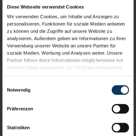
Diese Webseite verwendet Cookies
Halbfinale! Eisbären bezwingen die Dragons in der
Wir verwenden Cookies, um Inhalte und Anzeigen zu
Overtime
personalisieren, Funktionen für soziale Medien anbieten
14.05.2026
// Profis
zu können und die Zugriffe auf unsere Website zu
analysieren. Außerdem geben wir Informationen zu Ihrer
Matchball im Eisbärenkäfig: Eisbären wollen Halbfinale
Verwendung unserer Website an unsere Partner für
klar machen
soziale Medien, Werbung und Analysen weiter. Unsere
12.05.2026
// Profis
Partner führen diese Informationen möglicherweise mit
weiteren Daten zusammen, die Sie ihnen bereitgestellt
Comeback in der Crunchtime: Eisbären legen in der
haben oder die sie im Rahmen Ihrer Nutzung der Dienste
Serie nach
gesammelt haben.
Einwilligungsauswahl
11.05.2026
// Profis
Notwendig
VORHERIGE SEITE
NÄCHSTE SEITE
Präferenzen
Statistiken