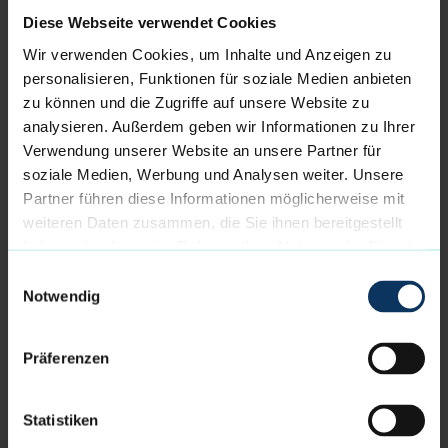
Diese Webseite verwendet Cookies
Kapitän Adrian Breitlauch spielt die nächsten Monate
Wir verwenden Cookies, um Inhalte und Anzeigen zu
Basketball in Afrika
personalisieren, Funktionen für soziale Medien anbieten
04.06.2026
// Profis
zu können und die Zugriffe auf unsere Website zu
analysieren. Außerdem geben wir Informationen zu Ihrer
Traum vom Aufstieg zerplatzt in Hagen
Verwendung unserer Website an unsere Partner für
soziale Medien, Werbung und Analysen weiter. Unsere
31.05.2026
// Profis
Partner führen diese Informationen möglicherweise mit
weiteren Daten zusammen, die Sie ihnen bereitgestellt
Alles auf eine Karte: Eisbären kämpfen in Hagen um
haben oder die sie im Rahmen Ihrer Nutzung der Dienste
den Aufstieg
gesammelt haben.
Einwilligungsauswahl
30.05.2026
// Profis
Notwendig
NÄCHSTE SEITE
Präferenzen
Statistiken