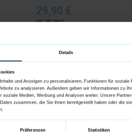
29,90 €
Inkl. 19% MwSt.
,
zzgl.
Versandkosten
Dieser Artikel ist nicht rabattfähig
Details
Menge
IN MEINEN W
Cookies
nhalte und Anzeigen zu personalisieren, Funktionen für soziale
Auf meine Wunschliste
Drucken
TEIL
Website zu analysieren. Außerdem geben wir Informationen zu I
r soziale Medien, Werbung und Analysen weiter. Unsere Partner
1
Gilt für Lieferungen innerhalb Deutschlands. Liefe
 Daten zusammen, die Sie ihnen bereitgestellt haben oder die s
n.
Präferenzen
Statistiken