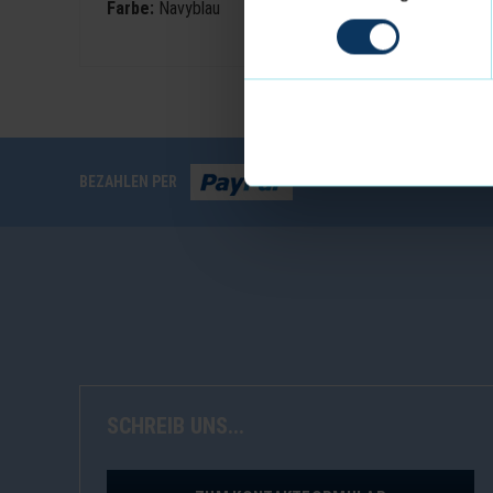
Farbe:
Navyblau
BEZAHLEN PER
SCHREIB UNS...