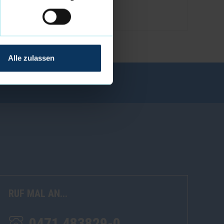
Alle zulassen
RUF MAL AN...
0471 483829-0