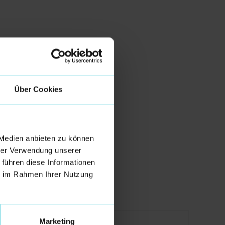
Über Cookies
ARENKORB
 Medien anbieten zu können
EN
hrer Verwendung unserer
 führen diese Informationen
rzeiten für andere Länder siehe
hier
.
ie im Rahmen Ihrer Nutzung
Marketing