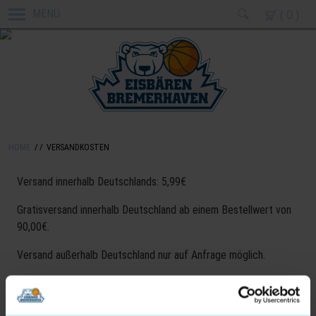
( 0 )
MENÜ
HOME
VERSANDKOSTEN
Versand innerhalb Deutschlands: 5,99€
Gratisversand innerhalb Deutschland ab einem Bestellwert von
90,00€.
Versand außerhalb Deutschland nur auf Anfrage möglich.