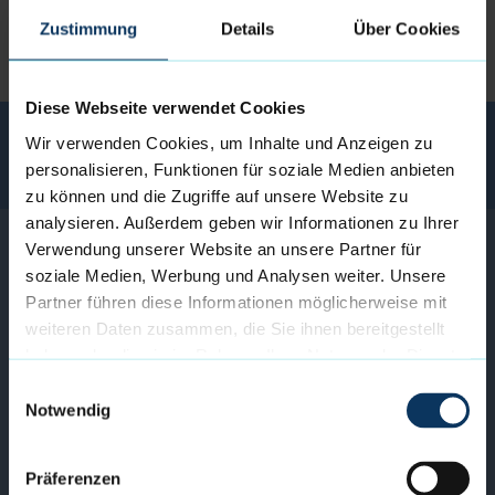
Zustimmung
Details
Über Cookies
Diese Webseite verwendet Cookies
BEZAHLEN PER
Wir verwenden Cookies, um Inhalte und Anzeigen zu
personalisieren, Funktionen für soziale Medien anbieten
zu können und die Zugriffe auf unsere Website zu
analysieren. Außerdem geben wir Informationen zu Ihrer
Verwendung unserer Website an unsere Partner für
soziale Medien, Werbung und Analysen weiter. Unsere
Partner führen diese Informationen möglicherweise mit
weiteren Daten zusammen, die Sie ihnen bereitgestellt
haben oder die sie im Rahmen Ihrer Nutzung der Dienste
gesammelt haben.
Einwilligungsauswahl
SCHREIB UNS...
Notwendig
ZUM KONTAKTFORMULAR
Präferenzen