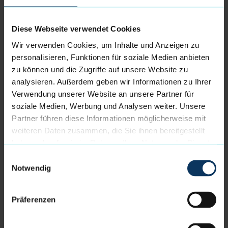
Umtausch ausgeschlossen.
Mehr erfahren
Diese Webseite verwendet Cookies
Auswahl:
Wir verwenden Cookies, um Inhalte und Anzeigen zu
personalisieren, Funktionen für soziale Medien anbieten
zu können und die Zugriffe auf unsere Website zu
Preise inkl. MwSt., zzgl.
Versandkosten
analysieren. Außerdem geben wir Informationen zu Ihrer
Verwendung unserer Website an unsere Partner für
Menge
soziale Medien, Werbung und Analysen weiter. Unsere
Partner führen diese Informationen möglicherweise mit
IN MEINEN WARENKORB
weiteren Daten zusammen, die Sie ihnen bereitgestellt
haben oder die sie im Rahmen Ihrer Nutzung der Dienste
gesammelt haben.
Einwilligungsauswahl
Beflockung
Notwendig
Präferenzen
*=Pflichtfelder