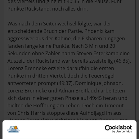
des Viertels und ging mit 40:35 in die Pause. Fünf
Punkte Rückstand, noch alles drin.
Was nach dem Seitenwechsel folgte, war der
entscheidende Bruch der Partie. Phoenix kam
aggressiver aus der Kabine, die Eisbären hingegen
fanden lange keine Punkte. Nach 3 Min und 20
Sekunden ohne Zähler nahm Steven Esterkamp eine
Auszeit, der Rückstand war bereits zweistellig (46:35).
Lorenz Brenneke erzielte daraufhin die ersten
Punkte im dritten Viertel, doch die Feuervögel
antworteten prompt (49:37). Dominique Johnson,
Lorenz Brenneke und Adrian Breitlauch arbeiteten
sich dann in einer guten Phase auf 49:45 heran und
hielten die Hoffnung am Leben. Doch ein Timeout
von Chris Harris stoppte diese Aufholjagd im aus
Hagens Perspektive richtigen Moment. Phoenix zog
wieder davon, nutzte Ballverluste der Eisbären
konsequent aus. Ein Dunk von Marinus N'Guessan