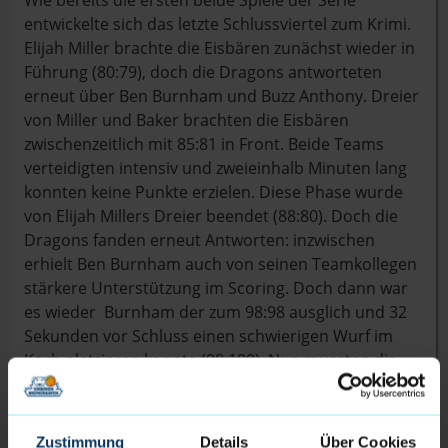
Wie bereits die ersten beide Spiele der Serie
entwickelte sich das letzte Schlussviertel zum Krimi.
Elijah Miller brachte die Eisbären zunächst wieder in
Führung (80:79), doch die Dragons antworteten
erneut über Ben Burnham und Buzz Anthony. Dreier
von Miller und Baker brachten die Eisbären
zwischenzeitlich mit 85:81 in Front. Beide Teams
verteidigten intensiv und zweieinhalb Minuten lang
konnten keine Punkte erzielen. Diese Phase wurde
von Elijah Millers Dreier beendet (88:80). Doch die
Dragons fanden erneut Antworten: inzwischen
erhielt Ben Burnham auch von seinen Teamkollegen
stärkere Unterstützung im Scoring. Doch dann war
es wieder Burnham der zum 98:98 ausglich und 32
Sekunden vor Schluss einen schwierigen Wurf im
Korb platzieren konnte (98:100). Nun mussten die
Eisbären schnell reagieren. Jemarl Baker scheiterte
jedoch an der Verteidigung, brachte den Ball zu
Jannis von Seckendorff, der den Dreier versuchen
Zustimmung
Details
Über Cookies