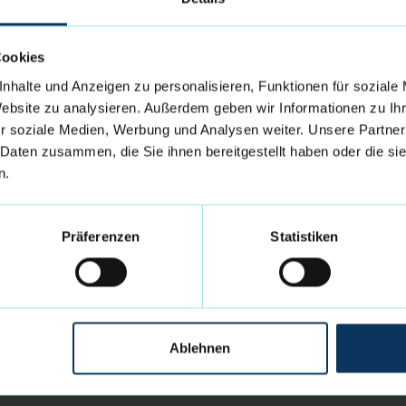
 auch aus dem Management bekommt Adrian die
ddi die Daumen bei seinem großen Traum in der
Cookies
riere unglaublich viel für die Eisbären und den
nhalte und Anzeigen zu personalisieren, Funktionen für soziale
uns sehr auf seine Rückkehr.
“, so Geschäftsführer
Website zu analysieren. Außerdem geben wir Informationen zu I
r soziale Medien, Werbung und Analysen weiter. Unsere Partner
 Daten zusammen, die Sie ihnen bereitgestellt haben oder die s
n.
Präferenzen
Statistiken
Ablehnen