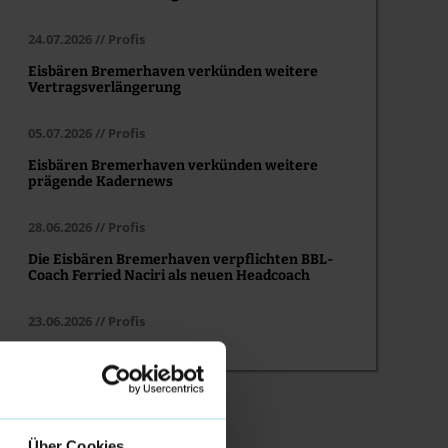
24.07.2026 // Profis
Eisbären Bremerhaven verkünden weitere
Vertragsverlängerung
05.07.2026 // Profis
Eisbären Bremerhaven verkünden weitere
prägende Kadernews
28.06.2026 // Profis
Die Eisbären Bremerhaven verpflichten BBL-
Coach Ferried Naciri als neuen Headcoach
23.06.2026 // Profis
Über Cookies