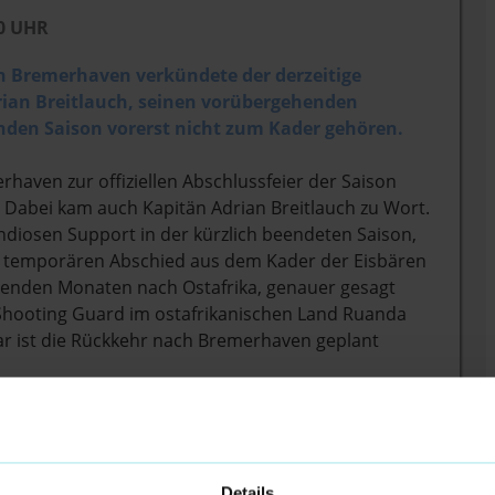
00 UHR
en Bremerhaven verkündete der derzeitige
rian Breitlauch, seinen vorübergehenden
nden Saison vorerst nicht zum Kader gehören.
aven zur offiziellen Abschlussfeier der Saison
. Dabei kam auch Kapitän Adrian Breitlauch zu Wort.
diosen Support in der kürzlich beendeten Saison,
n temporären Abschied aus dem Kader der Eisbären
enden Monaten nach Ostafrika, genauer gesagt
r Shooting Guard im ostafrikanischen Land Ruanda
uar ist die Rückkehr nach Bremerhaven geplant
men, dass ich in Ostafrika, in Ruanda, Basketball
e haben, in weiteren afrikanischen Ländern zu
, dass ich das basketballerisch so ausleben darf. Ich
tehen.
“
Details