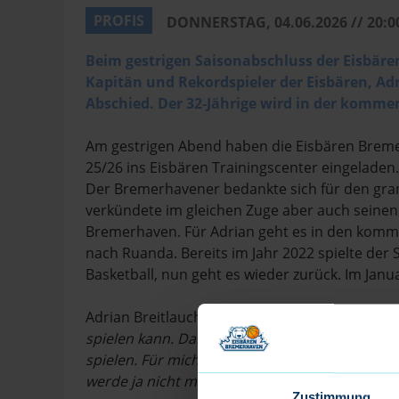
PROFIS
DONNERSTAG, 04.06.2026 // 20:
Beim gestrigen Saisonabschluss der Eisbär
Kapitän und Rekordspieler der Eisbären, Ad
Abschied. Der 32-Jährige wird in der komme
Am gestrigen Abend haben die Eisbären Bremerh
25/26 ins Eisbären Trainingscenter eingeladen
Der Bremerhavener bedankte sich für den gran
verkündete im gleichen Zuge aber auch seine
Bremerhaven. Für Adrian geht es in den komm
nach Ruanda. Bereits im Jahr 2022 spielte de
Basketball, nun geht es wieder zurück. Im Jan
Adrian Breitlauch: „
Ich habe ein Angebot bekom
spielen kann. Danach werde ich noch die Chanc
spielen. Für mich ist das eine einmalige Chance
werde ja nicht mehr Ewigkeiten auf dem Feld s
Zustimmung