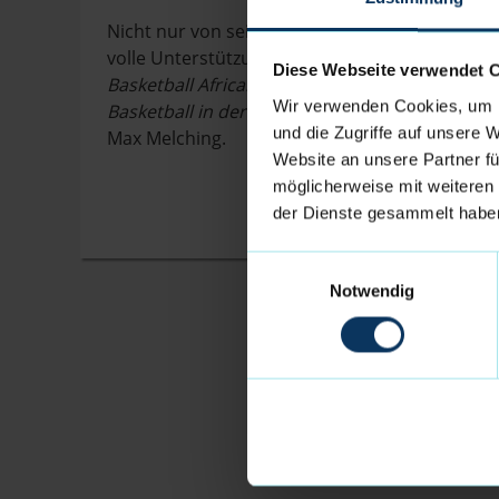
Nicht nur von seinen Teamkollegen, sondern
volle Unterstützung: „
Alle Eisbären drücken A
Diese Webseite verwendet 
Basketball African League. Er hat in seiner Kar
Wir verwenden Cookies, um I
Basketball in der Region getan und wir freuen 
und die Zugriffe auf unsere 
Max Melching.
Website an unsere Partner fü
möglicherweise mit weiteren
der Dienste gesammelt habe
Einwilligungsauswahl
Notwendig